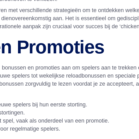
en met verschillende strategieën om te ontdekken welke h
dienovereenkomstig aan. Het is essentieel om gediscipline
ationele aanpak zijn cruciaal voor succes bij de ‘chicken
n Promoties
tig bonussen en promoties aan om spelers aan te trekk
we spelers tot wekelijkse reloadbonussen en speciale 
onussen zorgvuldig te lezen voordat je ze accepteert, a
we spelers bij hun eerste storting.
tortingen.
t spel, vaak als onderdeel van een promotie.
oor regelmatige spelers.