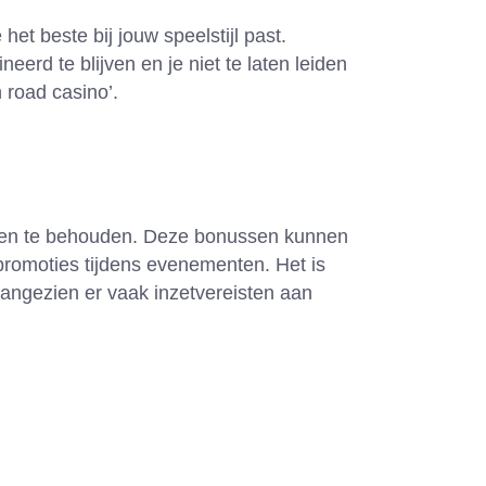
et beste bij jouw speelstijl past.
erd te blijven en je niet te laten leiden
 road casino’.
en en te behouden. Deze bonussen kunnen
promoties tijdens evenementen. Het is
angezien er vaak inzetvereisten aan