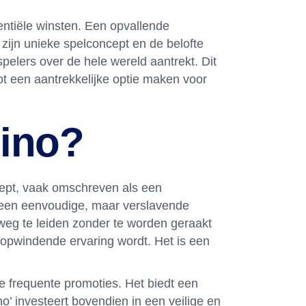
entiële winsten. Een opvallende
 zijn unieke spelconcept en de belofte
pelers over de hele wereld aantrekt. Dit
tot een aantrekkelijke optie maken voor
sino?
ncept, vaak omschreven als een
 een eenvoudige, maar verslavende
 weg te leiden zonder te worden geraakt
opwindende ervaring wordt. Het is een
e frequente promoties. Het biedt een
no’ investeert bovendien in een veilige en