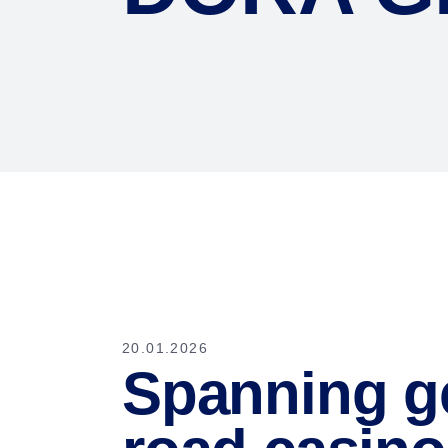
20.01.2026
Spanning ge