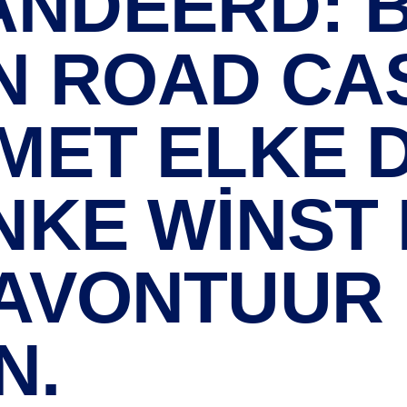
NDEERD: B
N ROAD CA
 MET ELKE 
INKE WINST
 AVONTUUR
N.