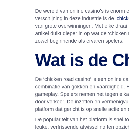
De wereld van online casino’s is enorm e
verschijning in deze industrie is de ‘
chick
van grote overwinningen. Met elke draai 
artikel duikt dieper in op wat de ‘chicke
zowel beginnende als ervaren spelers.
Wat is de 
De ‘chicken road casino’ is een online c
combinatie van gokken en vaardigheid. 
gameplay. Spelers nemen het tegen elkaa
door verkeer. De inzetten en vermenigvu
platform dat gericht is op snelle actie en
De populariteit van het platform is sne
leuke, verfrissende afwisseling ten opzic