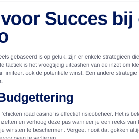
 voor Succes bij
o
eels gebaseerd is op geluk, zijn er enkele strategieën 
e tactiek is het vroegtijdig uitcashen van de inzet om kl
ar limiteert ook de potentiële winst. Een andere strategie
r.
Budgettering
‘chicken road casino’ is effectief risicobeheer. Het is be
inzetten en verhoog deze pas wanneer je een reeks van 
m je winsten te beschermen. Vergeet nooit dat gokken alti
eroorloven te verliezen.