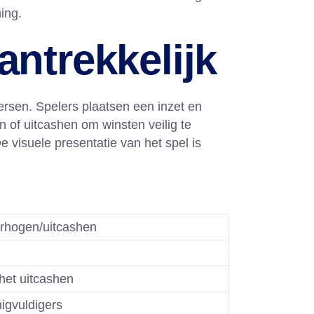
ing.
antrekkelijk
eersen. Spelers plaatsen een inzet en
n of uitcashen om winsten veilig te
De visuele presentatie van het spel is
verhogen/uitcashen
d
het uitcashen
igvuldigers