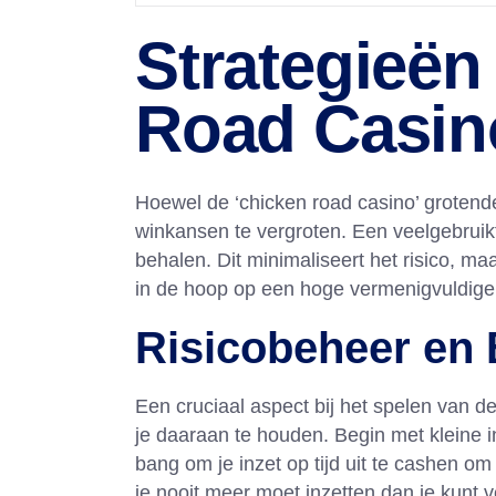
Strategieën
Road Casin
Hoewel de ‘chicken road casino’ grotend
winkansen te vergroten. Een veelgebruikt
behalen. Dit minimaliseert het risico, ma
in de hoop op een hoge vermenigvuldige
Risicobeheer en 
Een cruciaal aspect bij het spelen van de 
je daaraan te houden. Begin met kleine 
bang om je inzet op tijd uit te cashen o
je nooit meer moet inzetten dan je kunt v