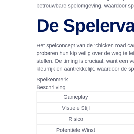
betrouwbare spelomgeving, waardoor spe
De Spelerva
Het spelconcept van de ‘chicken road casi
proberen hun kip veilig over de weg te l
stellen. De timing is cruciaal, want een v
kleurrijk en aantrekkelijk, waardoor de s
Spelkenmerk
Beschrijving
Gameplay
Visuele Stijl
Risico
Potentiële Winst