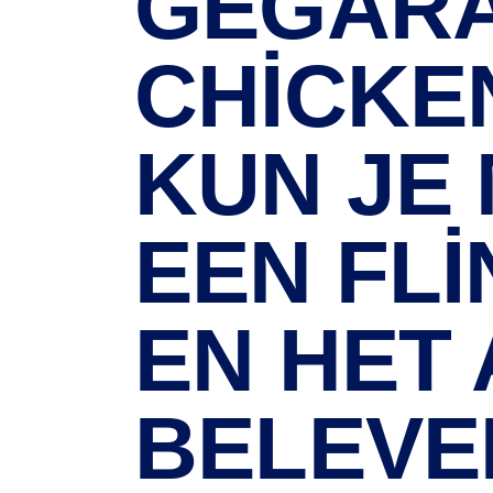
GEGARA
CHICKE
KUN JE
EEN FL
EN HET
BELEVE