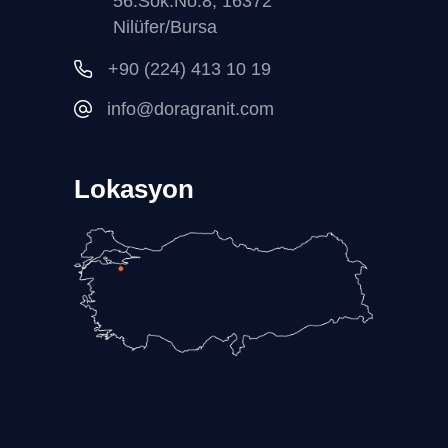
56.Sok.No:8, 16372
Nilüfer/Bursa
+90 (224) 413 10 19
info@doragranit.com
Lokasyon