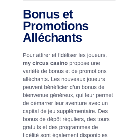
Bonus et
Promotions
Alléchants
Pour attirer et fidéliser les joueurs,
my circus casino
propose une
variété de bonus et de promotions
alléchants. Les nouveaux joueurs
peuvent bénéficier d’un bonus de
bienvenue généreux, qui leur permet
de démarrer leur aventure avec un
capital de jeu supplémentaire. Des
bonus de dépôt réguliers, des tours
gratuits et des programmes de
fidélité sont également disponibles