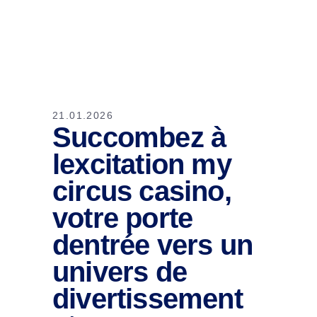
21.01.2026
Succombez à
lexcitation my
circus casino,
votre porte
dentrée vers un
univers de
divertissement