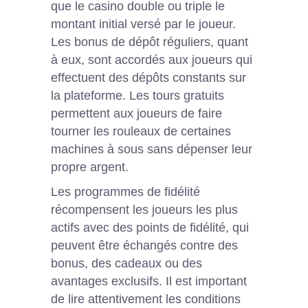
que le casino double ou triple le
montant initial versé par le joueur.
Les bonus de dépôt réguliers, quant
à eux, sont accordés aux joueurs qui
effectuent des dépôts constants sur
la plateforme. Les tours gratuits
permettent aux joueurs de faire
tourner les rouleaux de certaines
machines à sous sans dépenser leur
propre argent.
Les programmes de fidélité
récompensent les joueurs les plus
actifs avec des points de fidélité, qui
peuvent être échangés contre des
bonus, des cadeaux ou des
avantages exclusifs. Il est important
de lire attentivement les conditions