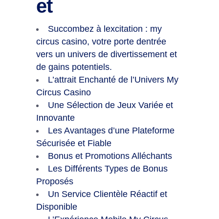
et
Succombez à lexcitation : my
circus casino, votre porte dentrée
vers un univers de divertissement et
de gains potentiels.
L’attrait Enchanté de l’Univers My
Circus Casino
Une Sélection de Jeux Variée et
Innovante
Les Avantages d’une Plateforme
Sécurisée et Fiable
Bonus et Promotions Alléchants
Les Différents Types de Bonus
Proposés
Un Service Clientèle Réactif et
Disponible