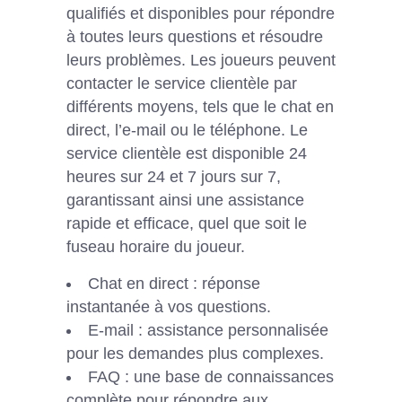
qualifiés et disponibles pour répondre
à toutes leurs questions et résoudre
leurs problèmes. Les joueurs peuvent
contacter le service clientèle par
différents moyens, tels que le chat en
direct, l’e-mail ou le téléphone. Le
service clientèle est disponible 24
heures sur 24 et 7 jours sur 7,
garantissant ainsi une assistance
rapide et efficace, quel que soit le
fuseau horaire du joueur.
Chat en direct : réponse
instantanée à vos questions.
E-mail : assistance personnalisée
pour les demandes plus complexes.
FAQ : une base de connaissances
complète pour répondre aux