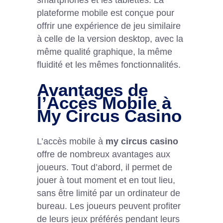
smartphones et les tablettes. La
plateforme mobile est conçue pour
offrir une expérience de jeu similaire
à celle de la version desktop, avec la
même qualité graphique, la même
fluidité et les mêmes fonctionnalités.
Avantages de
l’Accès Mobile à
My Circus Casino
L’accès mobile à
my circus casino
offre de nombreux avantages aux
joueurs. Tout d’abord, il permet de
jouer à tout moment et en tout lieu,
sans être limité par un ordinateur de
bureau. Les joueurs peuvent profiter
de leurs jeux préférés pendant leurs