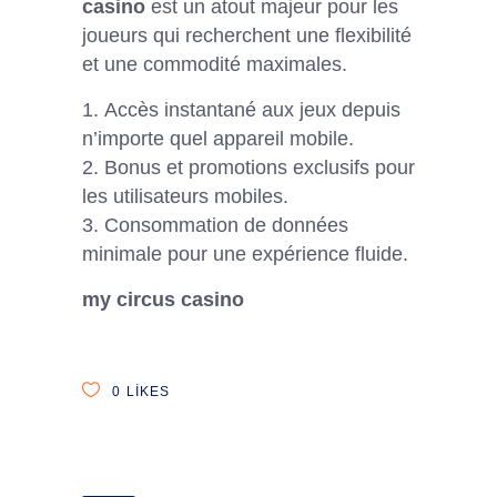
casino
est un atout majeur pour les
joueurs qui recherchent une flexibilité
et une commodité maximales.
Accès instantané aux jeux depuis
n’importe quel appareil mobile.
Bonus et promotions exclusifs pour
les utilisateurs mobiles.
Consommation de données
minimale pour une expérience fluide.
my circus casino
0
LIKES