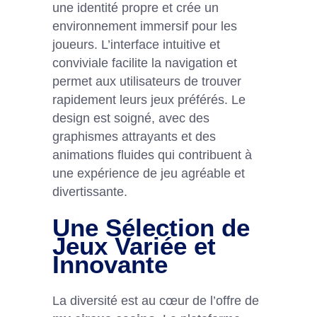
une identité propre et crée un
environnement immersif pour les
joueurs. L’interface intuitive et
conviviale facilite la navigation et
permet aux utilisateurs de trouver
rapidement leurs jeux préférés. Le
design est soigné, avec des
graphismes attrayants et des
animations fluides qui contribuent à
une expérience de jeu agréable et
divertissante.
Une Sélection de
Jeux Variée et
Innovante
La diversité est au cœur de l’offre de