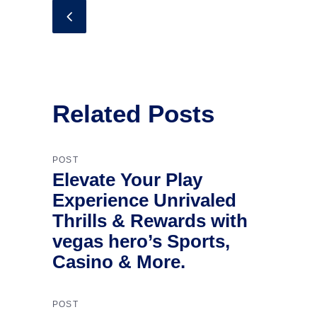
Related Posts
POST
Elevate Your Play
Experience Unrivaled
Thrills & Rewards with
vegas hero’s Sports,
Casino & More.
POST