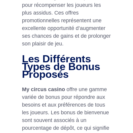
pour récompenser les joueurs les
plus assidus. Ces offres
promotionnelles représentent une
excellente opportunité d’augmenter
ses chances de gains et de prolonger
son plaisir de jeu.
Les Différents
Types de Bonus
Proposés
My circus casino
offre une gamme
variée de bonus pour répondre aux
besoins et aux préférences de tous
les joueurs. Les bonus de bienvenue
sont souvent associés à un
pourcentage de dépôt, ce qui signifie