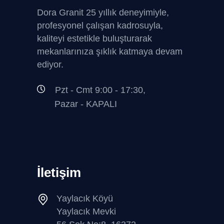
Dora Granit 25 yıllık deneyimiyle,
profesyonel çalışan kadrosuyla,
kaliteyi estetikle buluşturarak
mekanlarınıza şıklık katmaya devam
ediyor.
Pzt - Cmt 9:00 - 17:30,
Pazar - KAPALI
İletişim
Yaylacık Köyü
Yaylacık Mevki