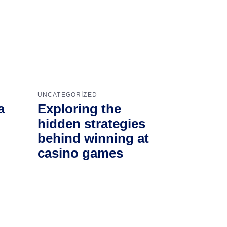
UNCATEGORIZED
a
Exploring the
hidden strategies
behind winning at
casino games