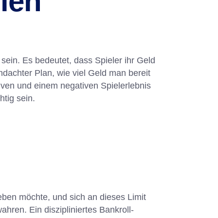
gien
sein. Es bedeutet, dass Spieler ihr Geld
hdachter Plan, wie viel Geld man bereit
tiven und einem negativen Spielerlebnis
htig sein.
geben möchte, und sich an dieses Limit
hren. Ein diszipliniertes Bankroll-