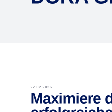
22.02.2026
Maximiere 