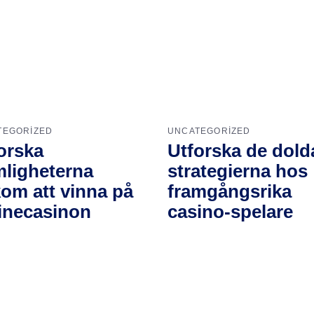
TEGORIZED
UNCATEGORIZED
orska
Utforska de dold
ligheterna
strategierna hos
om att vinna på
framgångsrika
inecasinon
casino-spelare