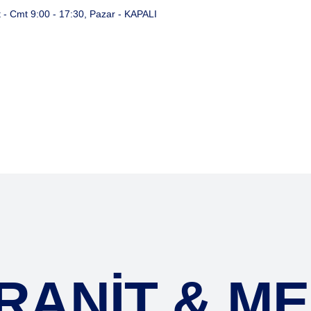
t - Cmt 9:00 - 17:30, Pazar - KAPALI
a
Hizmetlerimiz
RANIT & M