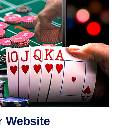
r Website