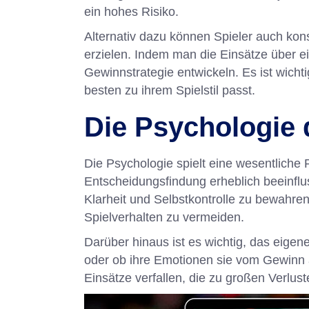
ein hohes Risiko.
Alternativ dazu können Spieler auch kon
erzielen. Indem man die Einsätze über ei
Gewinnstrategie entwickeln. Es ist wicht
besten zu ihrem Spielstil passt.
Die Psychologie 
Die Psychologie spielt eine wesentliche
Entscheidungsfindung erheblich beeinflu
Klarheit und Selbstkontrolle zu bewahren
Spielverhalten zu vermeiden.
Darüber hinaus ist es wichtig, das eigene
oder ob ihre Emotionen sie vom Gewinn a
Einsätze verfallen, die zu großen Verlus