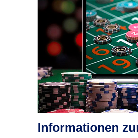
Informationen zu