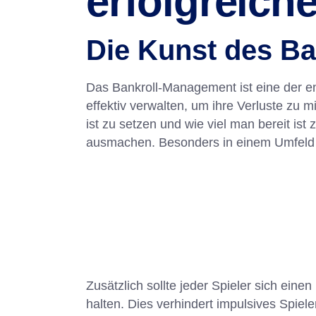
erfolgreich
Die Kunst des B
Das Bankroll-Management ist eine der en
effektiv verwalten, um ihre Verluste zu 
ist zu setzen und wie viel man bereit is
ausmachen. Besonders in einem Umfeld
Zusätzlich sollte jeder Spieler sich ein
halten. Dies verhindert impulsives Spiele