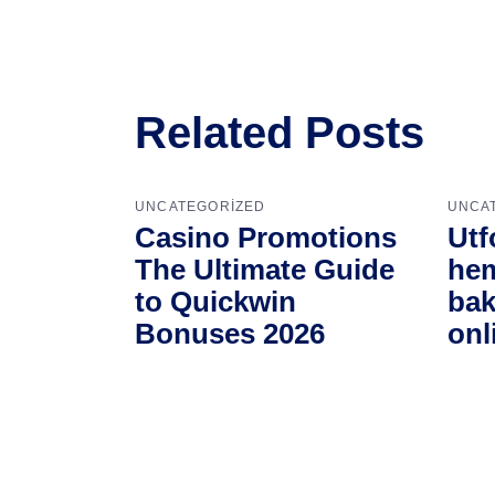
Related Posts
UNCATEGORIZED
UNCA
Casino Promotions
Utf
The Ultimate Guide
hem
to Quickwin
bak
Bonuses 2026
onl