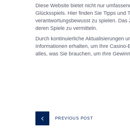
Diese Website bietet nicht nur umfassend
Glücksspiels. Hier finden Sie Tipps und 
verantwortungsbewusst zu spielen. Das Zi
deren Spiele zu vermitteln.
Durch kontinuierliche Aktualisierungen 
Informationen erhalten, um Ihre Casino-Er
alles, was Sie brauchen, um Ihre Gewin
PREVIOUS POST