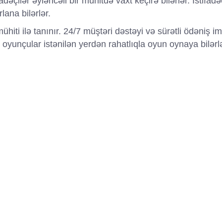
ifadəçilər əyləncəli bir mühitdə vaxt keçirə bilərlər. İstifa
ana bilərlər.
ühiti ilə tanınır. 24/7 müştəri dəstəyi və sürətli ödəniş 
, oyunçular istənilən yerdən rahatlıqla oyun oynaya bilərlə