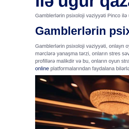
ilə uğur qa
Gamblerlərin psixoloji vəziyyəti Pinco il
Gamblerlərin psix
Gamblerlərin psixoloji vəziyyəti, onlayn 
mərclərə yanaşma tərzi, onların stres səviy
profillərə malikdir və bu, onların oyun 
online
platformalarından faydalana bilərlə