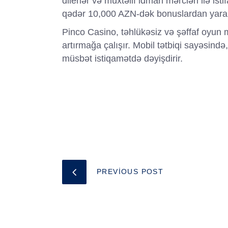
dilerlər və müxtəlif idman mərcləri ilə ist
qədər 10,000 AZN-dək bonuslardan yararl
Pinco Casino, təhlükəsiz və şəffaf oyun m
artırmağa çalışır. Mobil tətbiqi sayəsində
müsbət istiqamətdə dəyişdirir.
PREVIOUS POST