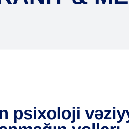
n psixoloji vəziy