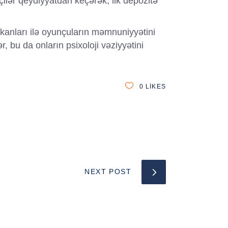
dəçilər qeydiyyatdan keçərək, ilk depozitə
imkanları ilə oyunçuların məmnuniyyətini
r, bu da onların psixoloji vəziyyətini
0
LIKES
NEXT POST