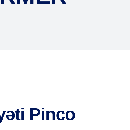
yəti Pinco