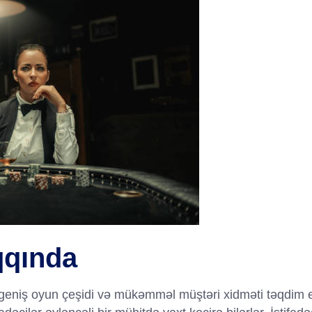
qqında
eniş oyun çeşidi və mükəmməl müştəri xidməti təqdim ed