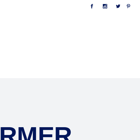
Ürünler
İletişim
ERMER