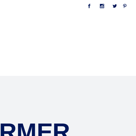
Ürünler
İletişim
ERMER