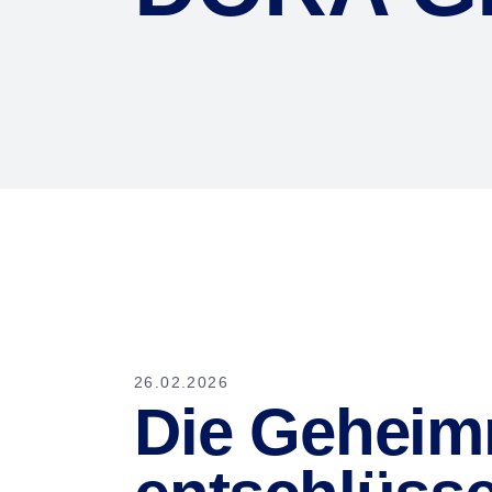
26.02.2026
Die Geheimn