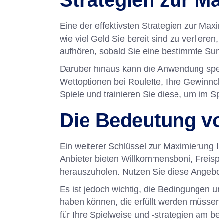
Strategien zur M
Eine der effektivsten Strategien zur Ma
wie viel Geld Sie bereit sind zu verliere
aufhören, sobald Sie eine bestimmte Su
Darüber hinaus kann die Anwendung spezif
Wettoptionen bei Roulette, Ihre Gewinnc
Spiele und trainieren Sie diese, um im Spi
Die Bedeutung v
Ein weiterer Schlüssel zur Maximierung 
Anbieter bieten Willkommensboni, Freis
herauszuholen. Nutzen Sie diese Angebo
Es ist jedoch wichtig, die Bedingungen 
haben können, die erfüllt werden müsse
für Ihre Spielweise und -strategien am b