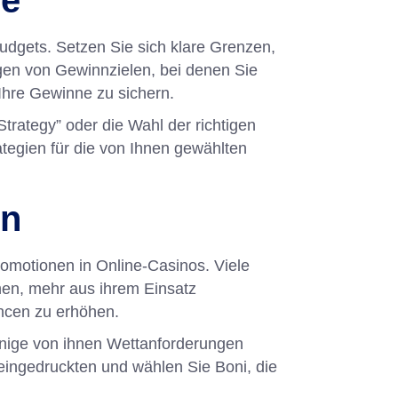
ne
udgets. Setzen Sie sich klare Grenzen,
legen von Gewinnzielen, bei denen Sie
Ihre Gewinne zu sichern.
trategy” oder die Wahl der richtigen
tegien für die von Ihnen gewählten
en
romotionen in Online-Casinos. Viele
hen, mehr aus ihrem Einsatz
ncen zu erhöhen.
inige von ihnen Wettanforderungen
eingedruckten und wählen Sie Boni, die