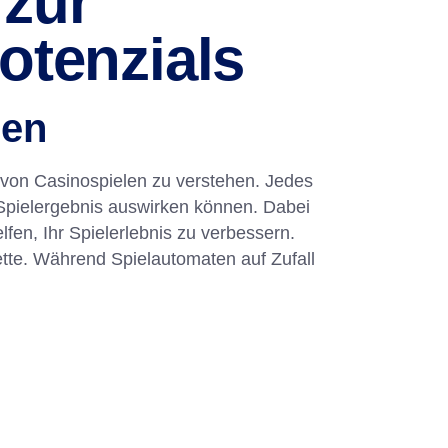
 zur
otenzials
hen
 von Casinospielen zu verstehen. Jedes
s Spielergebnis auswirken können. Dabei
lfen, Ihr Spielerlebnis zu verbessern.
ette. Während Spielautomaten auf Zufall