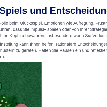
 Spiels und Entscheidu
 Rolle beim Glücksspiel. Emotionen wie Aufregung, Frust
ren, dass Sie impulsiv spielen oder von Ihrer Strategie 
hlen Kopf zu bewahren, insbesondere wenn Sie Verluste
nstellung kann Ihnen helfen, rationalere Entscheidungen 
lusten” zu geraten. Halten Sie Pausen ein und reflektier
rn.