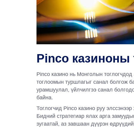
Pinco казиноны
Pinco казино нь Монголын тоглогчдод
тоглоомын туршлагыг санал болгож ба
урамшуулал, үйлчилгээ санал болгодо
байна.
Тоглогчид Pinco казино руу элссэнээр
Бидний стратегиар ялах арга замууды
зугаатай, аз завшаан дүүрэн өдрүүдий