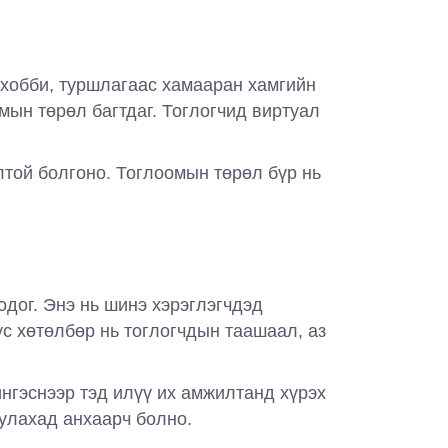
, хобби, туршлагаас хамааран хамгийн
мын төрөл багтдаг. Тоглогчид виртуал
лтой болгоно. Тоглоомын төрөл бүр нь
одог. Энэ нь шинэ хэрэглэгчдэд
с хөтөлбөр нь тоглогчдын таашаал, аз
нгэснээр тэд илүү их амжилтанд хүрэх
улахад анхаарч болно.