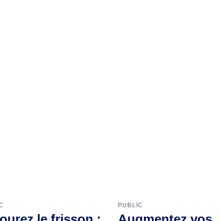
C
PUBLIC
ourez le frisson :
Augmentez vos