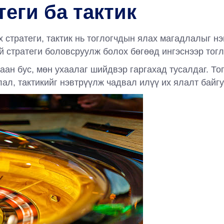
еги ба тактик
 стратеги, тактик нь тоглогчдын ялах магадлалыг нэ
ой стратеги боловсруулж болох бөгөөд ингэснээр тог
аан бус, мөн ухаалаг шийдвэр гаргахад тусалдаг. Т
лал, тактикийг нэвтрүүлж чадвал илүү их ялалт байг