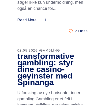
søger ikke kun underholdning, men
også en chance for
Read More
0
LIKES
02.05.2026
GAMBLING
transformative
gambling: styr
dine casino-
gevinster med
Spinanga
Utforsking av nye horisonter innen
gambling Gambling er et felt i