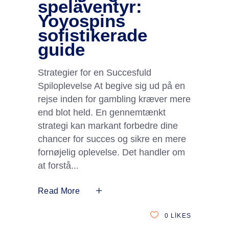
speläventyr:
Yoyospins
sofistikerade
guide
Strategier for en Succesfuld
Spiloplevelse At begive sig ud på en
rejse inden for gambling kræver mere
end blot held. En gennemtænkt
strategi kan markant forbedre dine
chancer for succes og sikre en mere
fornøjelig oplevelse. Det handler om
at forstå
Read More
0
LIKES