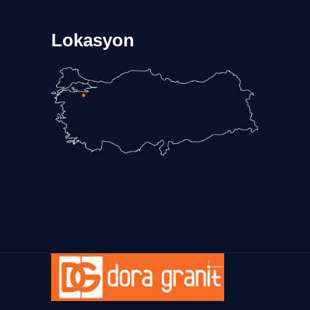
Lokasyon