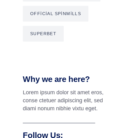
OFFICIAL SPINMILLS
SUPERBET
Why we are here?
Lorem ipsum dolor sit amet eros,
conse ctetuer adipiscing elit, sed
diami nonum nibhie vixtu eget.
Follow Us: