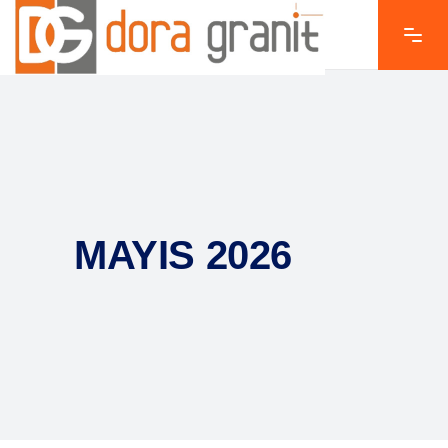
MAYIS 2026