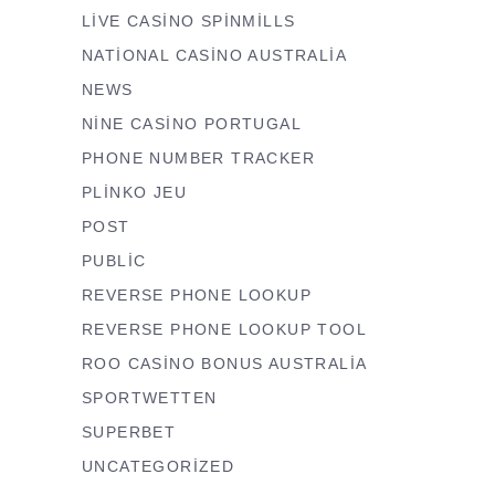
LIVE CASINO SPINMILLS
NATIONAL CASINO AUSTRALIA
NEWS
NINE CASINO PORTUGAL
PHONE NUMBER TRACKER
PLINKO JEU
POST
PUBLIC
REVERSE PHONE LOOKUP
REVERSE PHONE LOOKUP TOOL
ROO CASINO BONUS AUSTRALIA
SPORTWETTEN
SUPERBET
UNCATEGORIZED