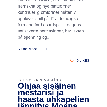
konstant utvikling, der teknologiske
fremskritt og nye plattformer
kontinuerlig omformer måten vi
opplever spill på. Fra de tidligste
formene for hasardspill til dagens
sofistikerte nettcasinoer, har jakten
på spenning og
Read More
0
LIKES
02.05.2026
GAMBLING
Ohjaa sisäinen
mestarisi ja
haasta uhkapelien
jännitys Moana