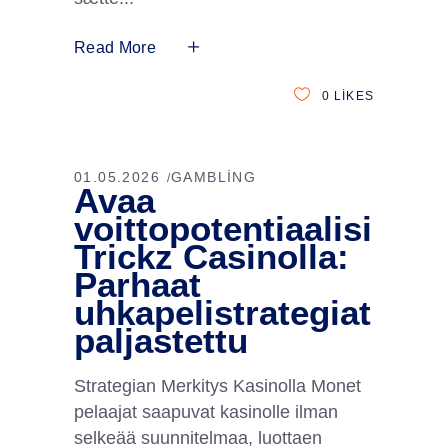
Read More
0
LIKES
01.05.2026
GAMBLING
Avaa
voittopotentiaalisi
Trickz Casinolla:
Parhaat
uhkapelistrategiat
paljastettu
Strategian Merkitys Kasinolla Monet
pelaajat saapuvat kasinolle ilman
selkeää suunnitelmaa, luottaen