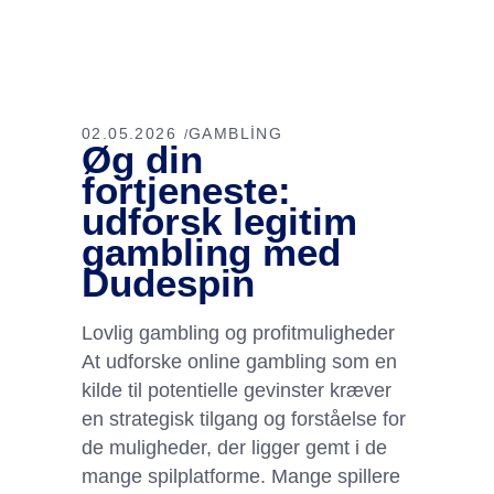
02.05.2026
GAMBLING
Øg din
fortjeneste:
udforsk legitim
gambling med
Dudespin
Lovlig gambling og profitmuligheder
At udforske online gambling som en
kilde til potentielle gevinster kræver
en strategisk tilgang og forståelse for
de muligheder, der ligger gemt i de
mange spilplatforme. Mange spillere