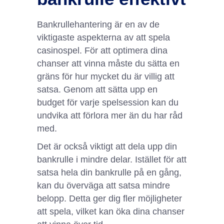
Bankrullehantering är en av de
viktigaste aspekterna av att spela
casinospel. För att optimera dina
chanser att vinna måste du sätta en
gräns för hur mycket du är villig att
satsa. Genom att sätta upp en
budget för varje spelsession kan du
undvika att förlora mer än du har råd
med.
Det är också viktigt att dela upp din
bankrulle i mindre delar. Istället för att
satsa hela din bankrulle på en gång,
kan du överväga att satsa mindre
belopp. Detta ger dig fler möjligheter
att spela, vilket kan öka dina chanser