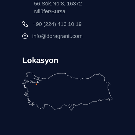
56.Sok.No:8, 16372
Nilüfer/Bursa
+90 (224) 413 10 19
info@doragranit.com
Lokasyon