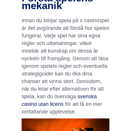
mekanik
Innan du börjar spela på s casinospel
är det avgörande att förstå hur spelen
fungerar. Varje spel har sina egna
regler och utbetalningar, vilket
innebär att kunskap om dessa är
nyckeln till framgång. Genom att läsa
igenom spelets regler och eventuella
strategiguider kan du öka dina
chanser att vinna stort. Dessutom,
när du letar efter alternativen för att
spela, kan du överväga
svenska
casino utan licens
för att få en mer
omfattande upplevelse.