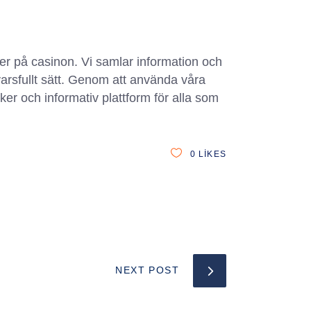
ster på casinon. Vi samlar information och
varsfullt sätt. Genom att använda våra
äker och informativ plattform för alla som
0
LIKES
NEXT POST