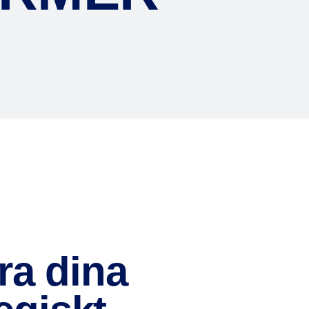
ra dina