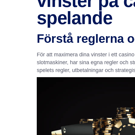
vinster på 
spelande
Förstå reglerna o
För att maximera dina vinster i ett casino 
slotmaskiner, har sina egna regler och st
spelets regler, utbetalningar och strate