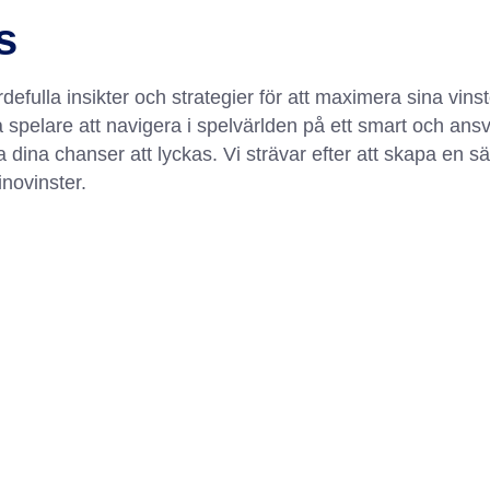
s
ärdefulla insikter och strategier för att maximera sina vin
 spelare att navigera i spelvärlden på ett smart och ans
a dina chanser att lyckas. Vi strävar efter att skapa en s
novinster.