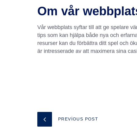
Om vår webbplat
Vår webbplats syftar till att ge spelare v
tips som kan hjälpa både nya och erfarna
resurser kan du förbättra ditt spel och ök
är intresserade av att maximera sina casi
PREVIOUS POST