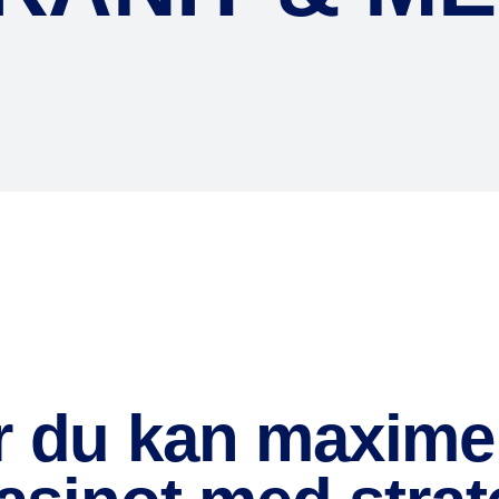
r du kan maxime