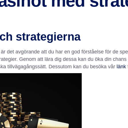
casinot med strat
ch strategierna
är det avgörande att du har en god förståelse för de spel d
rategier. Genom att lära dig dessa kan du öka din chans a
giska tillvägagångssätt. Dessutom kan du besöka vår
länk