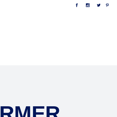
Ürünler
İletişim
ERMER