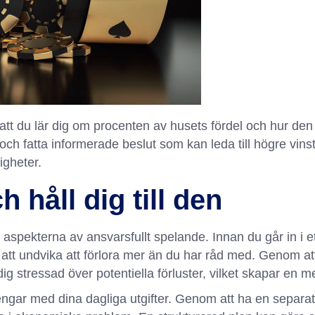
tt du lär dig om procenten av husets fördel och hur den
och fatta informerade beslut som kan leda till högre vinste
igheter.
 håll dig till den
e aspekterna av ansvarsfullt spelande. Innan du går in i
 att undvika att förlora mer än du har råd med. Genom att
g stressad över potentiella förluster, vilket skapar en m
pengar med dina dagliga utgifter. Genom att ha en separat