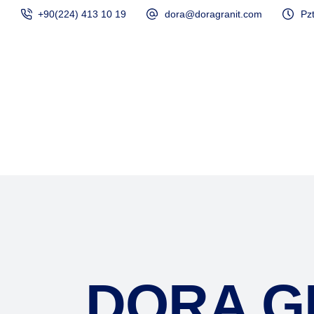
+90(224) 413 10 19
dora@doragranit.com
Pz
ANASAYFA
Hakkımızd
DORA G