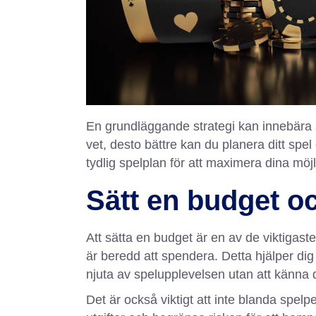
En grundläggande strategi kan innebära a
vet, desto bättre kan du planera ditt spel 
tydlig spelplan för att maximera dina möjl
Sätt en budget och
Att sätta en budget är en av de viktigast
är beredd att spendera. Detta hjälper dig
njuta av spelupplevelsen utan att känna di
Det är också viktigt att inte blanda spel