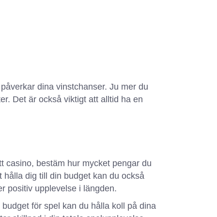
 påverkar dina vinstchanser. Ju mer du
r. Det är också viktigt att alltid ha en
 ett casino, bestäm hur mycket pengar du
 hålla dig till din budget kan du också
er positiv upplevelse i längden.
 budget för spel kan du hålla koll på dina