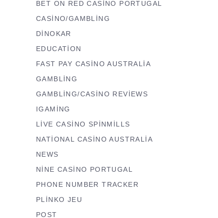
BET ON RED CASINO PORTUGAL
CASINO/GAMBLING
DINOKAR
EDUCATION
FAST PAY CASINO AUSTRALIA
GAMBLING
GAMBLING/CASINO REVIEWS
IGAMING
LIVE CASINO SPINMILLS
NATIONAL CASINO AUSTRALIA
NEWS
NINE CASINO PORTUGAL
PHONE NUMBER TRACKER
PLINKO JEU
POST