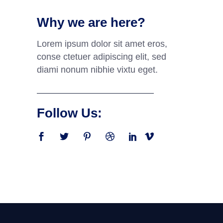
Why we are here?
Lorem ipsum dolor sit amet eros,
conse ctetuer adipiscing elit, sed
diami nonum nibhie vixtu eget.
Follow Us: