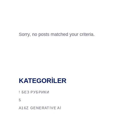
Sorry, no posts matched your criteria.
KATEGORILER
! БЕЗ РУБРИКИ
5
A16Z GENERATIVE AI