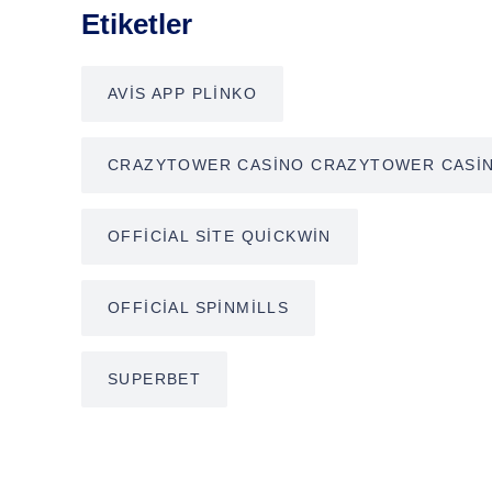
Etiketler
AVIS APP PLINKO
CRAZYTOWER CASINO CRAZYTOWER CASI
OFFICIAL SITE QUICKWIN
OFFICIAL SPINMILLS
SUPERBET