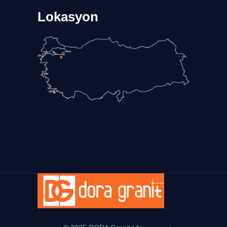
Lokasyon