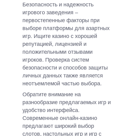
Безопасность и надежность
игрового заведения –
первостепенные факторы при
выборе платформы для азартных
игр. Ищите казино с хорошей
репутацией, лицензией и
положительными отзывами
игроков. Проверка систем
безопасности и способов защиты
личных данных также является
неотъемлемой частью выбора.
Обратите внимание на
разнообразие предлагаемых игр и
удобство интерфейса.
Современные онлайн-казино
предлагают широкий выбор
слотов, настольных игр и игр с