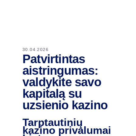
30.04.2026
Patvirtintas
aistringumas:
valdykite savo
kapitalą su
uzsienio kazino
Tarptautinių
kazino privalumai