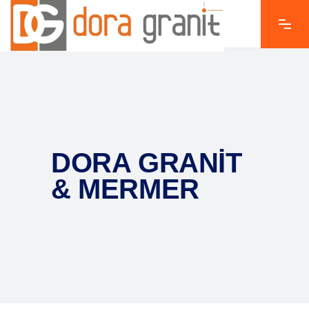
DORA GRANIT
& MERMER