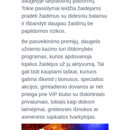
daugelyje tarptautinių platformų.
Tokie pasiūlymai leidžia žaidėjams
pradėti žaidimus su didesniu balansu
ir išbandyti daugiau žaidimų be
papildomos rizikos.
Be pasveikinimo premijų, daugelis
užsienio kazino turi ištikimybės
programas, kurios apdovanoja
lojalius žaidėjus už jų aktyvumą. Tai
gali būti kaupiami taškai, kuriuos
galima iškeisti į bonusus, specialios
akcijos, gimtadienio dovanos ar net
prieiga prie VIP klubo su išskirtiniais
privalumais, tokiais kaip didesni
laimėjimai, greitesnės išmokos ar
asmeninis sąskaitos tvarkytojas.