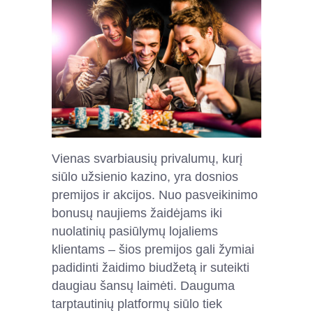
Vienas svarbiausių privalumų, kurį
siūlo užsienio kazino, yra dosnios
premijos ir akcijos. Nuo pasveikinimo
bonusų naujiems žaidėjams iki
nuolatinių pasiūlymų lojaliems
klientams – šios premijos gali žymiai
padidinti žaidimo biudžetą ir suteikti
daugiau šansų laimėti. Dauguma
tarptautinių platformų siūlo tiek