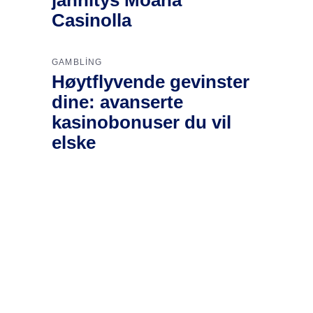
jännitys Moana
Casinolla
GAMBLING
Høytflyvende gevinster
dine: avanserte
kasinobonuser du vil
elske