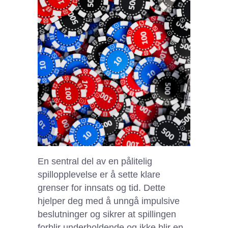
En sentral del av en pålitelig
spillopplevelse er å sette klare
grenser for innsats og tid. Dette
hjelper deg med å unngå impulsive
beslutninger og sikrer at spillingen
forblir underholdende og ikke blir en