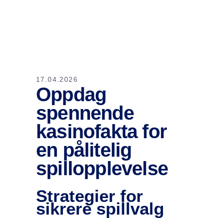
17.04.2026
Oppdag
spennende
kasinofakta for
en pålitelig
spillopplevelse
Strategier for
sikrere spillvalg