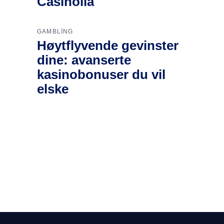
Casinolla
GAMBLING
Høytflyvende gevinster
dine: avanserte
kasinobonuser du vil
elske