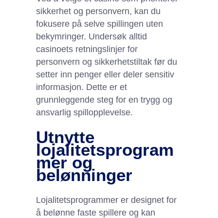
sikkerhet og personvern, kan du
fokusere på selve spillingen uten
bekymringer. Undersøk alltid
casinoets retningslinjer for
personvern og sikkerhetstiltak før du
setter inn penger eller deler sensitiv
informasjon. Dette er et
grunnleggende steg for en trygg og
ansvarlig spillopplevelse.
Utnytte
lojalitetsprogram
mer og
belønninger
Lojalitetsprogrammer er designet for
å belønne faste spillere og kan