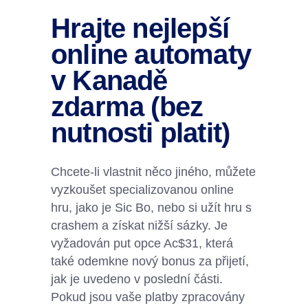
Hrajte nejlepší
online automaty
v Kanadě
zdarma (bez
nutnosti platit)
Chcete-li vlastnit něco jiného, ​​můžete
vyzkoušet specializovanou online
hru, jako je Sic Bo, nebo si užít hru s
crashem a získat nižší sázky. Je
vyžadován put opce Ac$31, která
také odemkne nový bonus za přijetí,
jak je uvedeno v poslední části.
Pokud jsou vaše platby zpracovány