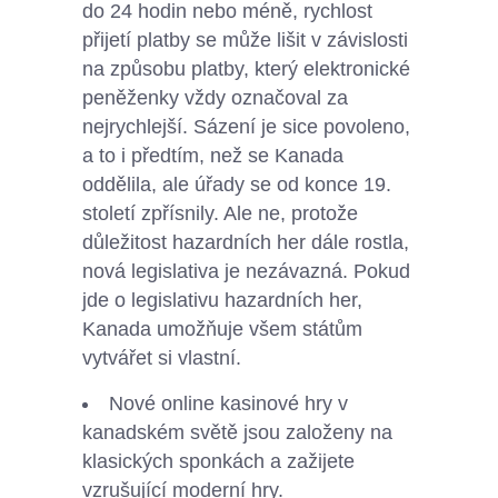
do 24 hodin nebo méně, rychlost
přijetí platby se může lišit v závislosti
na způsobu platby, který elektronické
peněženky vždy označoval za
nejrychlejší. Sázení je sice povoleno,
a to i předtím, než se Kanada
oddělila, ale úřady se od konce 19.
století zpřísnily. Ale ne, protože
důležitost hazardních her dále rostla,
nová legislativa je nezávazná. Pokud
jde o legislativu hazardních her,
Kanada umožňuje všem státům
vytvářet si vlastní.
Nové online kasinové hry v
kanadském světě jsou založeny na
klasických sponkách a zažijete
vzrušující moderní hry.