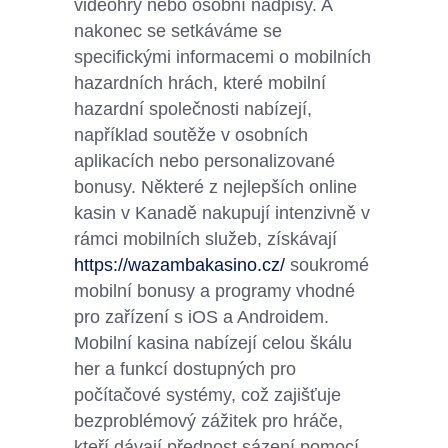
videohry nebo osobní nadpisy. A
nakonec se setkáváme se
specifickými informacemi o mobilních
hazardních hrách, které mobilní
hazardní společnosti nabízejí,
například soutěže v osobních
aplikacích nebo personalizované
bonusy. Některé z nejlepších online
kasin v Kanadě nakupují intenzivně v
rámci mobilních služeb, získávají
https://wazambakasino.cz/
soukromé
mobilní bonusy a programy vhodné
pro zařízení s iOS a Androidem.
Mobilní kasina nabízejí celou škálu
her a funkcí dostupných pro
počítačové systémy, což zajišťuje
bezproblémový zážitek pro hráče,
kteří dávají přednost sázení pomocí