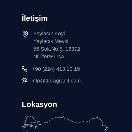
İletişim
Yaylacık Köyü
Yaylacık Mevki
56.Sok.No:8, 16372
Nilüfer/Bursa
+90 (224) 413 10 19
info@doragranit.com
Lokasyon