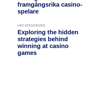
framgångsrika casino-
spelare
UNCATEGORIZED
Exploring the hidden
strategies behind
winning at casino
games