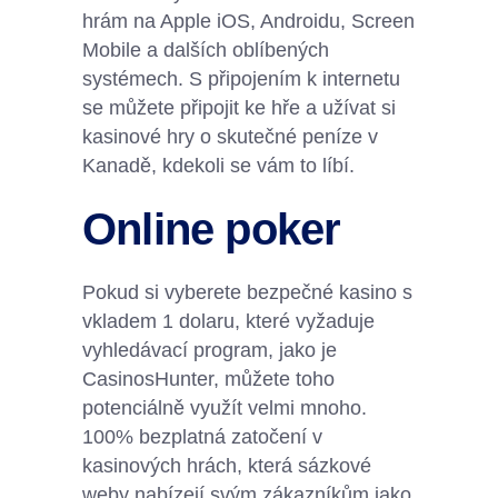
hrám na Apple iOS, Androidu, Screen
Mobile a dalších oblíbených
systémech. S připojením k internetu
se můžete připojit ke hře a užívat si
kasinové hry o skutečné peníze v
Kanadě, kdekoli se vám to líbí.
Online poker
Pokud si vyberete bezpečné kasino s
vkladem 1 dolaru, které vyžaduje
vyhledávací program, jako je
CasinosHunter, můžete toho
potenciálně využít velmi mnoho.
100% bezplatná zatočení v
kasinových hrách, která sázkové
weby nabízejí svým zákazníkům jako