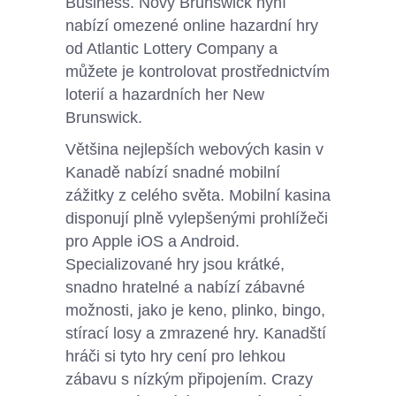
Business. Nový Brunswick nyní
nabízí omezené online hazardní hry
od Atlantic Lottery Company a
můžete je kontrolovat prostřednictvím
loterií a hazardních her New
Brunswick.
Většina nejlepších webových kasin v
Kanadě nabízí snadné mobilní
zážitky z celého světa. Mobilní kasina
disponují plně vylepšenými prohlížeči
pro Apple iOS a Android.
Specializované hry jsou krátké,
snadno hratelné a nabízí zábavné
možnosti, jako je keno, plinko, bingo,
stírací losy a zmrazené hry. Kanadští
hráči si tyto hry cení pro lehkou
zábavu s nízkým připojením. Crazy