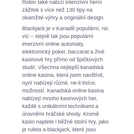
Robin také nabízí intenzivní herní
zážitek s více než 130 tipy na
okamžité výhry a originální design.
Blackjack je v Kanadě populární, nic
víc – stejně tak jsou populární
imerzivní online automaty,
elektronický poker, baccarat a živé
kasinové hry přímo od špičkových
studií. Všechna nejlepší kanadská
online kasina, která jsem navštívil,
nyní nabízejí různé, ne-li tisíce,
možností. Kanadská online kasina
nabízejí mnoho kasinových her,
každé s unikátními technikami a
úrovněmi hráčské shody. Kromě
kasin najdete i běžné stolní hry, jako
je ruleta a blackjack, které jsou