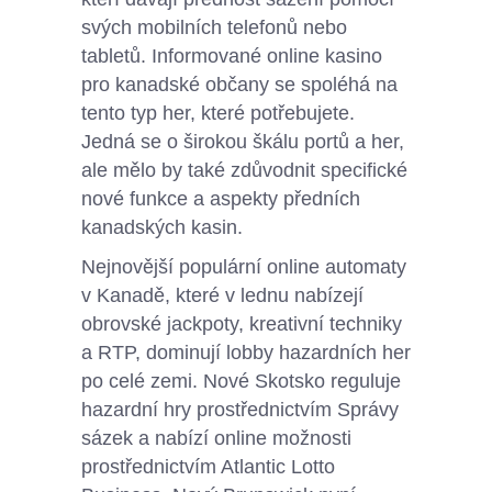
svých mobilních telefonů nebo
tabletů. Informované online kasino
pro kanadské občany se spoléhá na
tento typ her, které potřebujete.
Jedná se o širokou škálu portů a her,
ale mělo by také zdůvodnit specifické
nové funkce a aspekty předních
kanadských kasin.
Nejnovější populární online automaty
v Kanadě, které v lednu nabízejí
obrovské jackpoty, kreativní techniky
a RTP, dominují lobby hazardních her
po celé zemi. Nové Skotsko reguluje
hazardní hry prostřednictvím Správy
sázek a nabízí online možnosti
prostřednictvím Atlantic Lotto