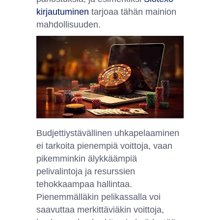
kirjautuminen
tarjoaa tähän mainion
mahdollisuuden.
Budjettiystävällinen uhkapelaaminen
ei tarkoita pienempiä voittoja, vaan
pikemminkin älykkäämpiä
pelivalintoja ja resurssien
tehokkaampaa hallintaa.
Pienemmälläkin pelikassalla voi
saavuttaa merkittäviäkin voittoja,