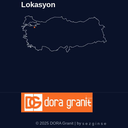
Lokasyon
© 2025 DORA Granit | by
s e z g i n s e