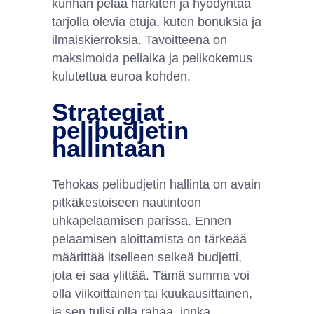
kunhan pelaa harkiten ja hyödyntää
tarjolla olevia etuja, kuten bonuksia ja
ilmaiskierroksia. Tavoitteena on
maksimoida peliaika ja pelikokemus
kulutettua euroa kohden.
Strategiat
pelibudjetin
hallintaan
Tehokas pelibudjetin hallinta on avain
pitkäkestoiseen nautintoon
uhkapelaamisen parissa. Ennen
pelaamisen aloittamista on tärkeää
määrittää itselleen selkeä budjetti,
jota ei saa ylittää. Tämä summa voi
olla viikoittainen tai kuukausittainen,
ja sen tulisi olla rahaa, jonka