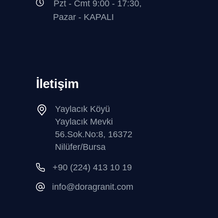
Pzt - Cmt 9:00 - 17:30,
Pazar - KAPALI
İletişim
Yaylacık Köyü
Yaylacık Mevki
56.Sok.No:8, 16372
Nilüfer/Bursa
+90 (224) 413 10 19
info@doragranit.com