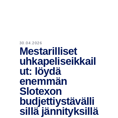
30.04.2026
Mestarilliset
uhkapeliseikkail
ut: löydä
enemmän
Slotexon
budjettiystävälli
sillä jännityksillä