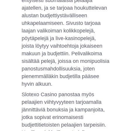
erityisesti suomalaisia pelaajia
ajatellen, ja se tarjoaa houkuttelevan
alustan budjettiystävälliseen
uhkapelaamiseen. Sivusto tarjoaa
laajan valikoiman kolikkopelejä,
pöytäpelejä ja live-kasinopelejä,
joista löytyy vaihtoehtoja jokaiseen
makuun ja budjettiin. Pelivalikoima
sisältää pelejä, joissa on monipuolisia
panostusmahdollisuuksia, joten
pienemmälläkin budjetilla pääsee
hyvin alkuun.
Slotexo Casino panostaa myös
pelaajien viihtyvyyteen tarjoamalla
jännittäviä bonuksia ja kampanjoita,
jotka sopivat erinomaisesti
budjettitietoisten pelaajien tarpeisiin.