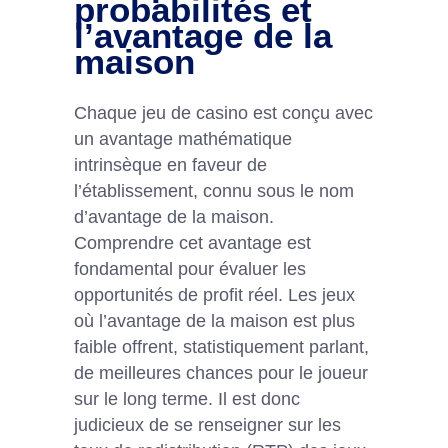
probabilités et
l’avantage de la
maison
Chaque jeu de casino est conçu avec
un avantage mathématique
intrinsèque en faveur de
l’établissement, connu sous le nom
d’avantage de la maison.
Comprendre cet avantage est
fondamental pour évaluer les
opportunités de profit réel. Les jeux
où l’avantage de la maison est plus
faible offrent, statistiquement parlant,
de meilleures chances pour le joueur
sur le long terme. Il est donc
judicieux de se renseigner sur les