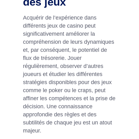
des jeux
Acquérir de l’expérience dans
différents jeux de casino peut
significativement améliorer la
compréhension de leurs dynamiques
et, par conséquent, le potentiel de
flux de trésorerie. Jouer
régulièrement, observer d’autres
joueurs et étudier les différentes
stratégies disponibles pour des jeux
comme le poker ou le craps, peut
affiner les compétences et la prise de
décision. Une connaissance
approfondie des règles et des
subtilités de chaque jeu est un atout
majeur.