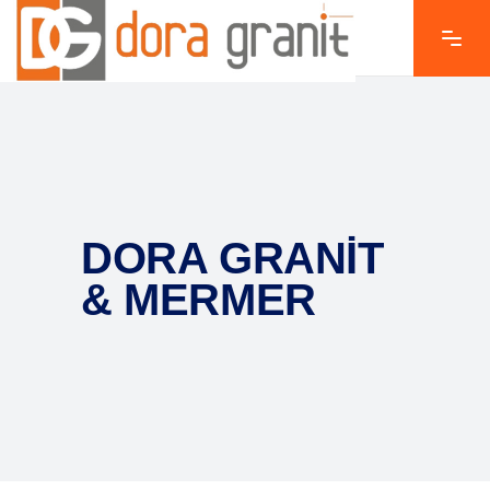
DORA GRANIT
& MERMER