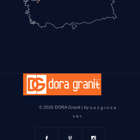
© 2025 DORA Granit | by
s e z g i n s e
v e r.