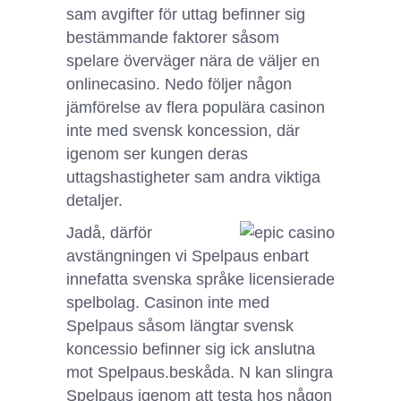
sam avgifter för uttag befinner sig
bestämmande faktorer såsom
spelare överväger nära de väljer en
onlinecasino. Nedo följer någon
jämförelse av flera populära casinon
inte med svensk koncession, där
igenom ser kungen deras
uttagshastigheter sam andra viktiga
detaljer.
Jadå, därför
avstängningen vi Spelpaus enbart
innefatta svenska språke licensierade
spelbolag. Casinon inte med
Spelpaus såsom längtar svensk
koncessio befinner sig ick anslutna
mot Spelpaus.beskåda. N kan slingra
Spelpaus igenom att testa hos någon