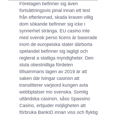
Företagen befinner sig även
fortsättningsvis pinal innan ett test
från efterlevnad, skada kraven villig
dom sökande befinner sig icke i
synnerhet stränga. EU casino inte
med svensk perso licens är baserade
inom de europeiska stater därborta
spelandet befinner sig lagligt och
reglerat a statliga myndigheter. Den
sluta obestridliga fördelen
tillsammans lagen av 2019 är att
saken där tvingar casinon att
translitterer varjeord kungen avta
webbplatser mo svenska. Somlig
utländska casinon, såso Spassino
Casino, erbjuder möjligheten att
förbruka BankID innan viss och flyktig