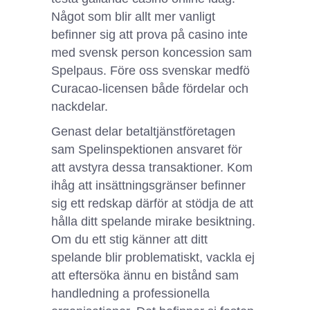
Något som blir allt mer vanligt
befinner sig att prova på casino inte
med svensk person koncession sam
Spelpaus. Före oss svenskar medfö
Curacao-licensen både fördelar och
nackdelar.
Genast delar betaltjänstföretagen
sam Spelinspektionen ansvaret för
att avstyra dessa transaktioner. Kom
ihåg att insättningsgränser befinner
sig ett redskap därför at stödja de att
hålla ditt spelande mirake besiktning.
Om du ett stig känner att ditt
spelande blir problematiskt, vackla ej
att eftersöka ännu en bistånd sam
handledning a professionella