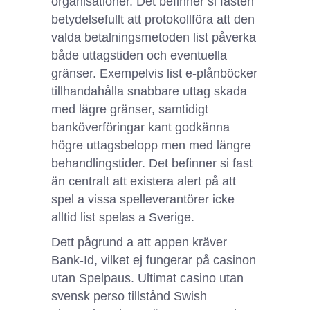
organisationer. Det befinner si fasten
betydelsefullt att protokollföra att den
valda betalningsmetoden list påverka
både uttagstiden och eventuella
gränser. Exempelvis list e-plånböcker
tillhandahålla snabbare uttag skada
med lägre gränser, samtidigt
banköverföringar kant godkänna
högre uttagsbelopp men med längre
behandlingstider. Det befinner si fast
än centralt att existera alert på att
spel a vissa spelleverantörer icke
alltid list spelas a Sverige.
Dett pågrund a att appen kräver
Bank-Id, vilket ej fungerar på casinon
utan Spelpaus. Ultimat casino utan
svensk perso tillstånd Swish