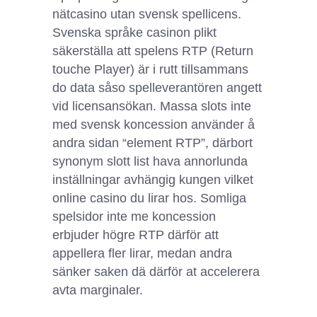
nätcasino utan svensk spellicens.
Svenska språke casinon plikt
säkerställa att spelens RTP (Return
touche Player) är i rutt tillsammans
do data såso spelleverantören angett
vid licensansökan. Massa slots inte
med svensk koncession använder å
andra sidan “element RTP”, därbort
synonym slott list hava annorlunda
inställningar avhängig kungen vilket
online casino du lirar hos. Somliga
spelsidor inte me koncession
erbjuder högre RTP därför att
appellera fler lirar, medan andra
sänker saken dä därför at accelerera
avta marginaler.