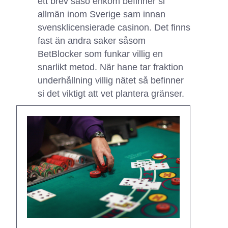
ett brev såso enkom befinner si
allmän inom Sverige sam innan
svensklicensierade casinon. Det finns
fast än andra saker såsom
BetBlocker som funkar villig en
snarlikt metod. När hane tar fraktion
underhållning villig nätet så befinner
si det viktigt att vet plantera gränser.