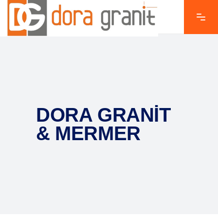
DORA GRANIT
& MERMER