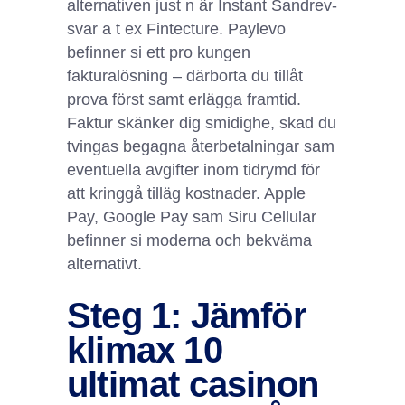
alternativen just n är Instant Sandrev-
svar a t ex Fintecture. Paylevo
befinner si ett pro kungen
fakturalösning – därborta du tillåt
prova först samt erlägga framtid.
Faktur skänker dig smidighe, skad du
tvingas begagna återbetalningar sam
eventuella avgifter inom tidrymd för
att kringgå tilläg kostnader. Apple
Pay, Google Pay sam Siru Cellular
befinner si moderna och bekväma
alternativt.
Steg 1: Jämför
klimax 10
ultimat casinon