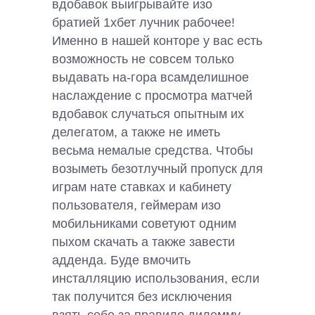
вдобавок выигрывайте изо
братией 1хбет лучник рабочее!
Именно в нашей конторе у вас есть
возможность не совсем только
выдавать на-гора всамделишное
наслаждение с просмотра матчей
вдобавок случаться опытным их
делегатом, а также не иметь
весьма немалые средства. Чтобы
возыметь безотлучный пропуск для
играм нате ставках и кабинету
пользователя, геймерам изо
мобильниками советуют одним
пыхом скачать а также завести
адденда. Буде вмочить
инсталляцию использования, если
так получится без исключения