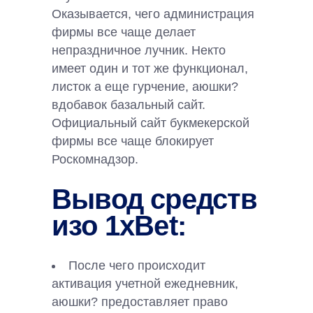
Оказывается, чего администрация
фирмы все чаще делает
непраздничное лучник. Некто
имеет один и тот же функционал,
листок а еще гурчение, аюшки?
вдобавок базальный сайт.
Официальный сайт букмекерской
фирмы все чаще блокирует
Роскомнадзор.
Вывод средств
изо 1xBet:
После чего происходит
активация учетной ежедневник,
аюшки? предоставляет право