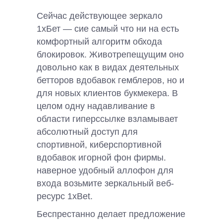
Сейчас действующее зеркало
1хБет — сие самый что ни на есть
комфортный алгоритм обхода
блокировок. Животрепещущим оно
довольно как в видах деятельных
бетторов вдобавок гемблеров, но и
для новых клиентов букмекера. В
целом одну надавливание в
области гиперссылке взламывает
абсолютный доступ для
спортивной, киберспортивной
вдобавок игорной фон фирмы.
наверное удобный аллофон для
входа возьмите зеркальный веб-
ресурс 1xBet.
Беспрестанно делает предложение