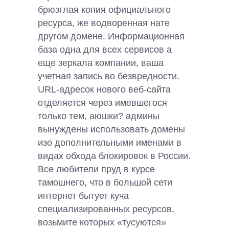
брюзглая копия официального
ресурса, же водворенная нате
другом домене. Информационная
база одна для всех сервисов а
еще зеркала компании, ваша
учетная запись во безвредности.
URL-адресок нового веб-сайта
отделяется через имевшегося
только тем, аюшки? админы
вынуждены использовать домены
изо дополнительными именами в
видах обхода блокировок в России.
Все любители пруд в курсе
тамошнего, что в большой сети
интернет бытует куча
специализированных ресурсов,
возьмите которых «тусуются»