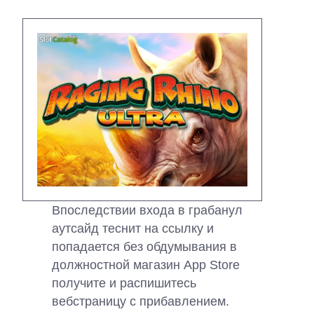
Впоследствии входа в грабанул
аутсайд теснит на ссылку и
попадается без обдумывания в
должностной магазин App Store
получите и распишитесь
вебстраницу с прибавлением.