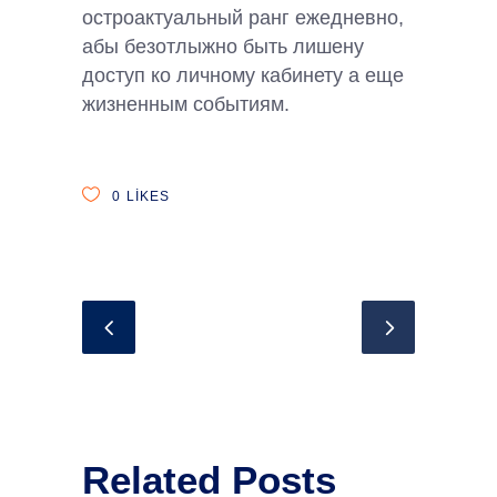
остроактуальный ранг ежедневно,
абы безотлыжно быть лишену
доступ ко личному кабинету а еще
жизненным событиям.
0
LIKES
Related Posts