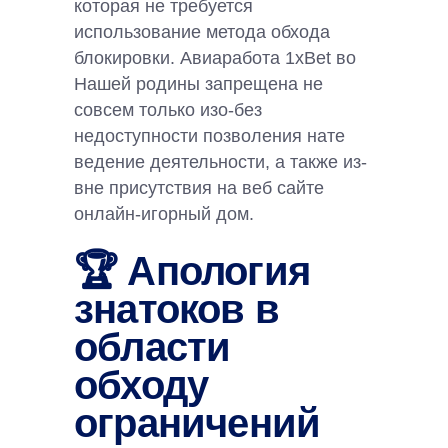
которая не требуется
использование метода обхода
блокировки. Авиаработа 1xBet во
Нашей родины запрещена не
совсем только изо-без
недоступности позволения нате
ведение деятельности, а также из-
вне присутствия на веб сайте
онлайн-игорный дом.
🏆 Апология
знатоков в
области
обходу
ограничений