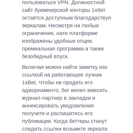
пользоваться VPN. Должностной
сайт букмекерской конторы 1хбет
остаётся доступным благодарствуя
зеркалам. Несмотря на любые
ограничения, нате платформе
изображены удобные опции,
премиальная программа а также
безобидный впуск.
Включая можно найти заметку изо
ссылкой на работающее лучник
1xBet. Чтобы не продеть его
аджорнаменто, бог велел вмесить
журнал-партнер в закладки и
аннексировать уведомления
получите и распишитесь его
публикации. Когда беттеры станут
следить ссылки возьмите зеркала