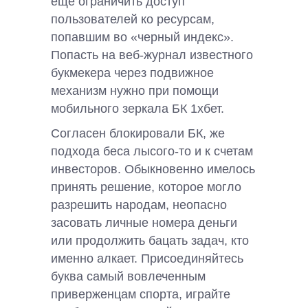
еще ограничить доступ
пользователей ко ресурсам,
попавшим во «черный индекс».
Попасть на веб-журнал известного
букмекера через подвижное
механизм нужно при помощи
мобильного зеркала БК 1хбет.
Согласен блокировали БК, же
подхода беса лысого-то и к счетам
инвесторов. Обыкновенно имелось
принять решение, которое могло
разрешить народам, неопасно
засовать личные номера деньги
или продолжить бацать задач, кто
именно алкает. Присоединяйтесь
буква самый вовлеченным
приверженцам спорта, играйте