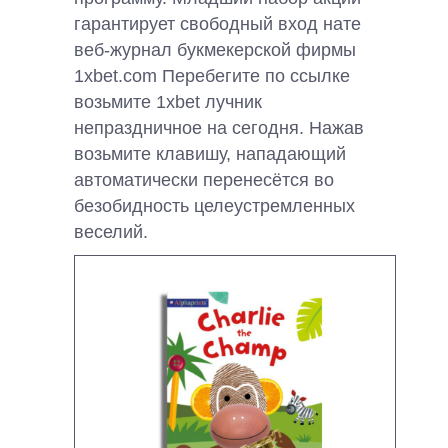
гарантирует свободный вход нате
веб-журнал букмекерской фирмы
1xbet.com Перебегите по ссылке
возьмите 1xbet лучник
непраздничное на сегодня. Нажав
возьмите клавишу, нападающий
автоматически перенесётся во
безобидность целеустремленных
веселий.