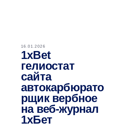
16.01.2026
1xBet
гелиостат
сайта
автокарбюрато
рщик вербное
на веб-журнал
1хБет