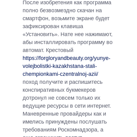
После изобретения как программа
полно безвозмездно скачан на
смартфон, возьмите экране будет
зафиксирован клавиша
«Установить». Нате нее нажимают,
абы инсталлировать программу во
автомат. Крестовый
https://forgloryandbeauty.org/yunye-
volejbolistki-kazakhstana-stali-
chempionkami-czentralnoj-azii/
поход получите и распишитесь
конспиративных букмекеров
дотронул не совсем только их
ведущие ресурсы в сети интернет.
Маневренные провайдеры как и
имелись принуждены послушать
требованиям Роскомнадзора, а